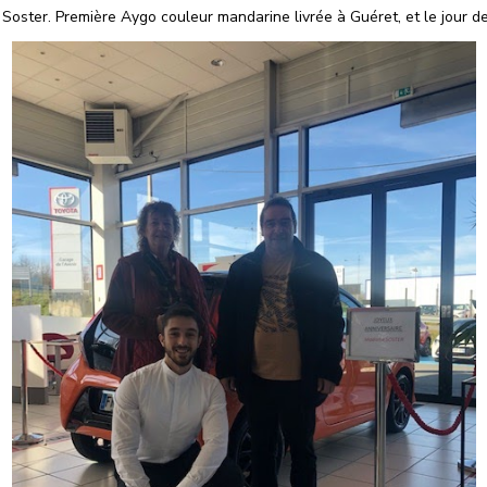
Soster. Première Aygo couleur mandarine livrée à Guéret, et le jour de 