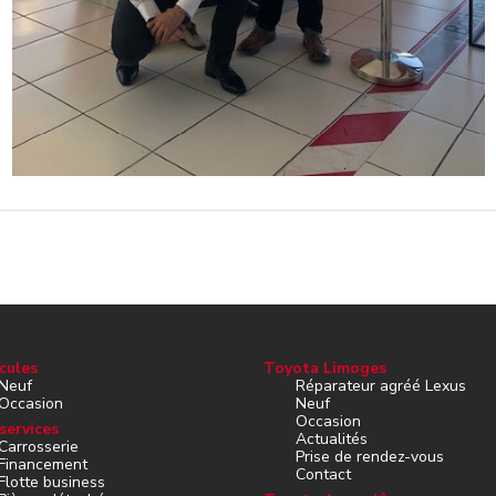
cules
Toyota Limoges
Neuf
Réparateur agréé Lexus
Occasion
Neuf
Occasion
services
Actualités
Carrosserie
Prise de rendez-vous
Financement
Contact
Flotte business