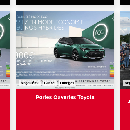
Angoulême
Guéret
Limoges
An
Portes Ouvertes Toyota