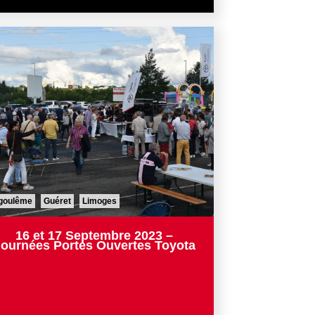
goulême
Guéret
Limoges
16 et 17 Septembre 2023 –
Journées Portes Ouvertes Toyota