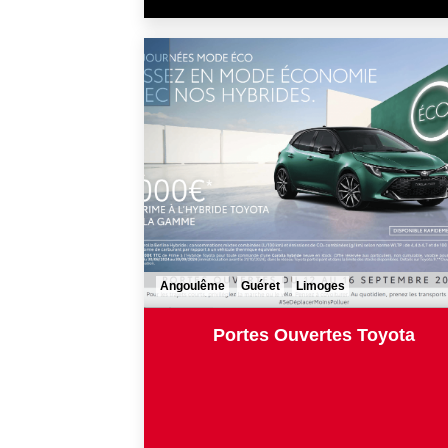
Angoulême
Guéret
Limoges
Portes Ouvertes Toyota