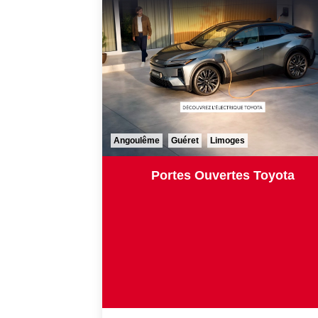
Angoulême
Guéret
Limoges
Portes Ouvertes Toyota