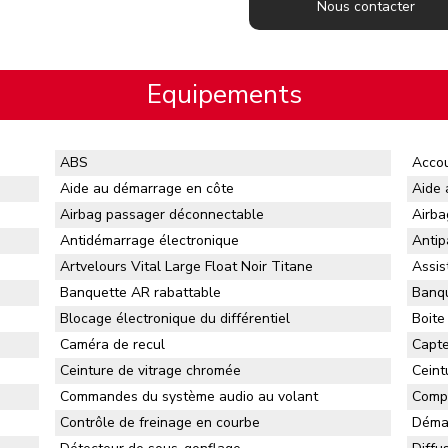
Nous contacter
Equipements
ABS
Accou
Aide au démarrage en côte
Aide 
Airbag passager déconnectable
Airba
Antidémarrage électronique
Antip
Artvelours Vital Large Float Noir Titane
Assis
Banquette AR rabattable
Banqu
Blocage électronique du différentiel
Boite
Caméra de recul
Capte
Ceinture de vitrage chromée
Ceint
Commandes du système audio au volant
Compt
Contrôle de freinage en courbe
Démar