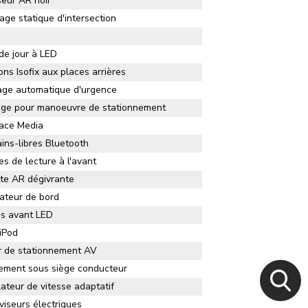
seur AR noir
rage statique d'intersection
de jour à LED
ions Isofix aux places arrières
age automatique d'urgence
ge pour manoeuvre de stationnement
face Media
ains-libres Bluetooth
s de lecture à l'avant
te AR dégivrante
ateur de bord
s avant LED
 iPod
 de stationnement AV
ment sous siège conducteur
ateur de vitesse adaptatif
viseurs électriques