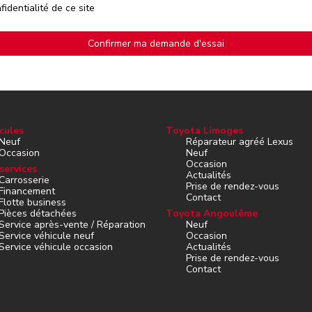
fidentialité de ce site
cules
Toyota Limoges
Neuf
Réparateur agréé Lexus
Occasion
Neuf
Occasion
services
Actualités
Carrosserie
Prise de rendez-vous
Financement
Contact
Flotte business
Pièces détachées
Toyota Angoulême
Service après-vente / Réparation
Neuf
Service véhicule neuf
Occasion
Service véhicule occasion
Actualités
Prise de rendez-vous
Contact