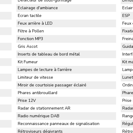
Détecteur de sous-gonflage
Diffu
Eclairage d'ambiance
Eclai
Ecran tactile
ESP
Feux arrière à LED
Feux 
Filtre à Pollen
Fixat
Fonction MP3
Frein
Gris Ascot
Guida
Inserts de tableau de bord métal
Inter
Kit Fumeur
Kit m
Lampes de lecture à l'arrière
Lampe
Limiteur de vitesse
Lunet
Miroir de courtoisie passager éclairé
Ordin
Phares antibrouillard
Phare
Prise 12V
Prise
Radar de stationnement AR
Radar
Radio numérique DAB
Range
Reconnaissance panneaux de signalisation
Régul
Rétroviseurs dégivrants
Rétro