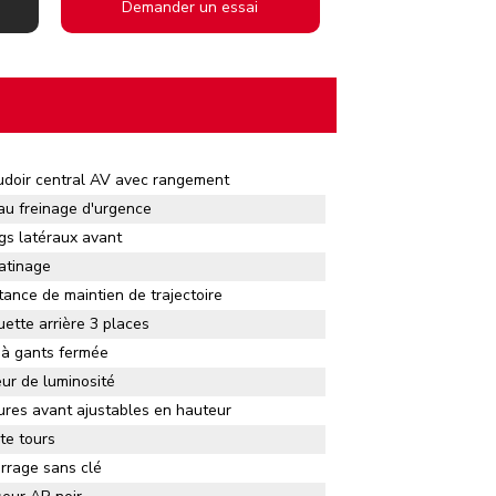
Demander un essai
doir central AV avec rangement
au freinage d'urgence
gs latéraux avant
atinage
tance de maintien de trajectoire
ette arrière 3 places
 à gants fermée
ur de luminosité
ures avant ajustables en hauteur
e tours
rage sans clé