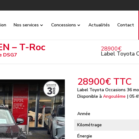
ion
Nos services
Concessions
Actualités
Contact
 – T-Roc
28900€
Label Toyota O
le DSG7
28900€ TTC
Label Toyota Occasions 36 moi
Disponible à
Angoulême
| 05 4
Année
Kilométrage
Énergie