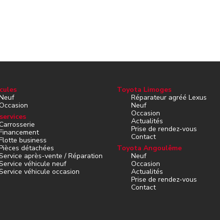
cules
Toyota Limoges
Neuf
Réparateur agréé Lexus
Occasion
Neuf
Occasion
services
Actualités
Carrosserie
Prise de rendez-vous
Financement
Contact
Flotte business
Pièces détachées
Toyota Angoulême
Service après-vente / Réparation
Neuf
Service véhicule neuf
Occasion
Service véhicule occasion
Actualités
Prise de rendez-vous
Contact