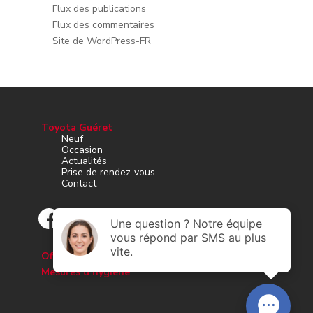
Flux des publications
Flux des commentaires
Site de WordPress-FR
Toyota Guéret
Neuf
Occasion
Actualités
Prise de rendez-vous
Contact
Offres d’emploi
Mesures d’hygiène