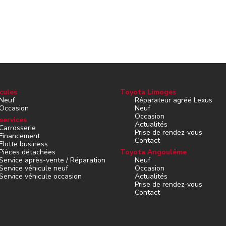
cules
Toyota Limoges
Neuf
Réparateur agréé Lexus
Occasion
Neuf
Occasion
services
Actualités
Carrosserie
Prise de rendez-vous
Financement
Contact
Flotte business
Pièces détachées
Toyota Angoulême
Service après-vente / Réparation
Neuf
Service véhicule neuf
Occasion
Service véhicule occasion
Actualités
Prise de rendez-vous
Contact