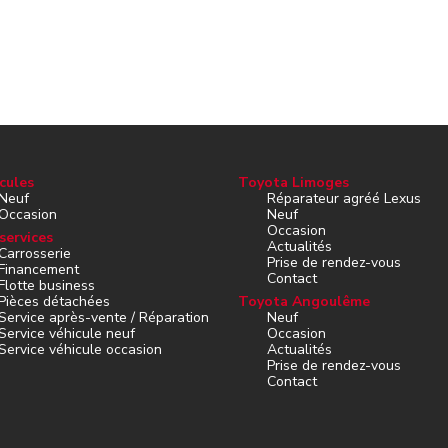
cules
Toyota Limoges
Neuf
Réparateur agréé Lexus
Occasion
Neuf
Occasion
services
Actualités
Carrosserie
Prise de rendez-vous
Financement
Contact
Flotte business
Pièces détachées
Toyota Angoulême
Service après-vente / Réparation
Neuf
Service véhicule neuf
Occasion
Service véhicule occasion
Actualités
Prise de rendez-vous
Contact