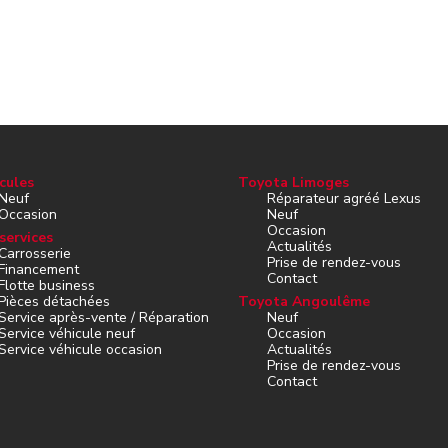
cules
Toyota Limoges
Neuf
Réparateur agréé Lexus
Occasion
Neuf
Occasion
services
Actualités
Carrosserie
Prise de rendez-vous
Financement
Contact
Flotte business
Pièces détachées
Toyota Angoulême
Service après-vente / Réparation
Neuf
Service véhicule neuf
Occasion
Service véhicule occasion
Actualités
Prise de rendez-vous
Contact