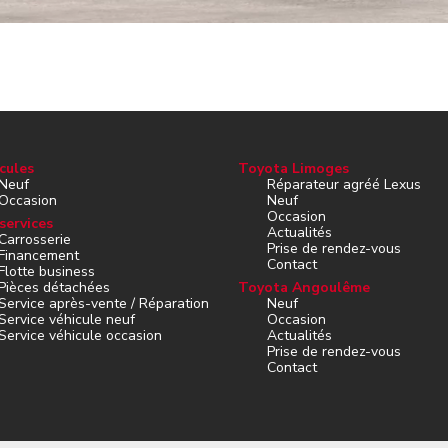
cules
Toyota Limoges
Neuf
Réparateur agréé Lexus
Occasion
Neuf
Occasion
services
Actualités
Carrosserie
Prise de rendez-vous
Financement
Contact
Flotte business
Pièces détachées
Toyota Angoulême
Service après-vente / Réparation
Neuf
Service véhicule neuf
Occasion
Service véhicule occasion
Actualités
Prise de rendez-vous
Contact